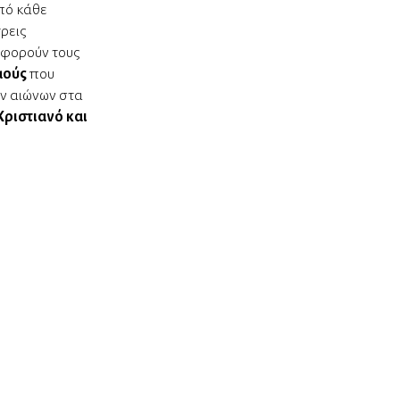
πό κάθε
τρεις
αφορούν τους
μούς
που
ν αιώνων στα
Χριστιανό και