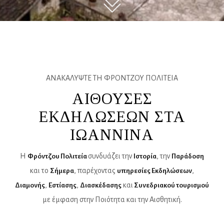
ΑΝΑΚΑΛΥΨΤΕ ΤΗ ΦΡΟΝΤΖΟΥ ΠΟΛΙΤΕΙΑ
ΑΙΘΟΥΣΕΣ
ΕΚΔΗΛΩΣΕΩΝ ΣΤΑ
ΙΩΑΝΝΙΝΑ
Η
συνδυάζει την
, την
Φρόντζου Πολιτεία
Ιστορία
Παράδοση
και το
, παρέχοντας
,
Σήμερα
υπηρεσίες Εκδηλώσεων
,
,
και
Διαμονής
Εστίασης
Διασκέδασης
Συνεδριακού τουρισμού
με έμφαση στην Ποιότητα και την Αισθητική.