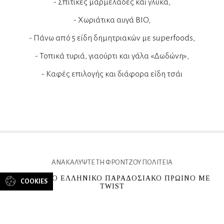
- Σπιτικές μαρμελάδες και γλυκά,
- Χωριάτικα αυγά BIO,
- Πάνω από 5 είδη δημητριακών με superfoods,
- Τοπικά τυριά, γιαούρτι και γάλα «Δωδώνη»,
- Kαφές επιλογής και διάφορα είδη τσάι
ΑΝΑΚΑΛΥΨΤΕ ΤΗ ΦΡΟΝΤΖΟΥ ΠΟΛΙΤΕΙΑ
ΜΟΝΑΔΙΚO ΕΛΛΗΝΙΚΟ ΠΑΡΑΔΟΣΙΑΚΟ ΠΡΩΙΝΟ ME
COOKIES
TWIST
Το διαπιστευμένο Ελληνικό Παραδοσιακό Πρωινό του Ξενοδοχείου της
Φρόντζου Πολιτείας στα Ιωάννινα, το απολαμβάνετε στην πιο περίοπτη